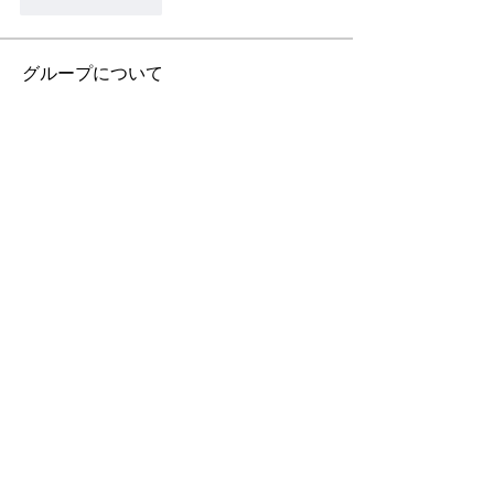
Like
Reply
グループについて
Let you guys know something new
メンバー
Eliz Abel
フォロー
roebelkim
フォロー
roebelkim
Rose June
フォロー
Kenny_mnaz
フォロー
すべてのメンバーを表示（4名）