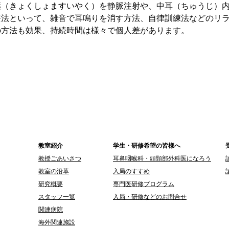
薬（きょくしょますいやく）を静脈注射や、中耳（ちゅうじ）
療法といって、雑音で耳鳴りを消す方法、自律訓練法などのリ
の方法も効果、持続時間は様々で個人差があります。
教室紹介​
学生・研修希望の皆様へ
教授ごあいさつ
耳鼻咽喉科・頭頸部外科医になろう
教室の沿革
入局のすすめ
研究概要
専門医研修プログラム
スタッフ一覧
入局・研修などのお問合せ
関連病院
海外関連施設