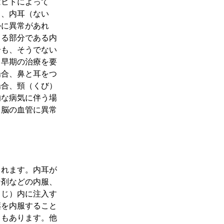
はヒトによって
）、内耳（ない
かに異常があれ
じる部分である内
合も、そうでない
、早期の治療を要
場合、鼻と耳をつ
場合、頸（くび）
的な病気に伴う場
、脳の血管に異常
されます。内耳が
ン剤などの内服、
うじ）内に注入す
薬を内服すること
ともあります。他