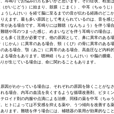
は、耳鳴りでお悩みの方も多いかと思います。その症状、程度
道（がいじどう）に始まり、鼓膜（こまく）、中耳（ちゅうじ
ちょうしんけい）を経て脳に至るまでの音が伝わる経路のどこ
こりえます。最も多い原因として考えられているのは、音を感
異常がある場合です。耳鳴りには難聴（なんちょう）を伴う場
。難聴や耳のつまった感じ、めまいなどを伴う耳鳴りの場合は
ことも多く注意が必要です。他の原因として、鼻に異常のある
管（じかん）に異常のある場合、頸（くび）の骨に異常のある
常のある場合、顎（あご）に異常のある場合、高血圧など内科
による場合もあります。聴神経（ちょうしんけい）や脳の腫瘍
鳴りが生じている場合は、命に関わることもあります。
、原因がわかっている場合は、それぞれの原因を除くことがな
られる場合、内耳の血流を良くするような循環改善剤、ビタミ
ステロイド剤の内服や点滴による治療、同様の薬を中耳（ちゅ
す。ヒトによっては不安感を抑える薬や、うつ傾向を改善する
もあります。難聴を伴う場合には、補聴器の装用が効果的なこ