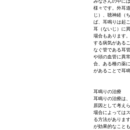
みなさんの中に
様々です。外耳
じ）、聴神経（
ば、耳鳴りは起
耳（ないじ）に
場合もあります
する病気がある
なぐ管である耳
や頭の血管に異
合、ある種の薬
があることで耳
耳鳴りの治療
耳鳴りの治療は
原因として考え
場合によっては
る方法がありま
が効果的なこと