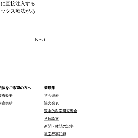
内に直接注入する
ラックス療法があ
Next
受診をご希望の方へ
業績集
診療概要
学会発表
診療実績
論文発表
競争的科学研究資金
学位論文
新聞・雑誌の記事
教室行事記録