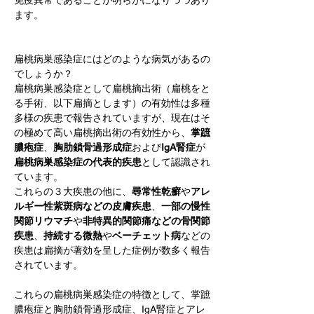
免疫異常であることが明らかになりつつあり
ます。
扁桃病巣感染症にはどのような病気があるの
でしょうか？
扁桃病巣感染症として扁桃摘出術（扁桃をと
る手術、以下扁摘とします）の有効性は多種
多様の疾患で報告されていますが、現在はそ
の極めて高い扁桃摘出術の有効性から、
掌蹠
膿疱症
、
胸肋鎖骨過形成症
および
IgA腎症
が
扁桃病巣感染症の代表的疾患
として認識され
ています。
これらの３大疾患の他に、
尋常性乾癬
や
アレ
ルギー性紫斑病などの皮膚疾患
、
一部の慢性
関節リウマチ
や
非特異的関節痛などの骨関節
疾患
、
持続する微熱
や
ベーチェット病
などの
疾患は扁摘が著効を呈した症例が数多く報告
されています。
これらの扁桃病巣感染症の特徴として、掌蹠
膿疱症と胸肋鎖骨過形成症、IgA腎症とアレ