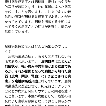
扁桃病巣感染症とは扁桃腺（扁桃）の免疫学
的異常が原因となり、他の臓器に違った病気
を起こすことを言います。これまで多くの難
治性の病気が扁桃病巣感染症であることが分
かってきています。扁桃を摘出する手術によ
って多くの患者さんの症状が改善し、病気が
治癒しています。
扁桃病巣感染症とはどんな病気なのでしょ
う？
「扁桃病巣感染症」、あまり聞き慣れない病
名であると思います。「
扁桃自体はほとんど
無症状か、軽い痛みや異和感がある程度であ
るが、それが原因となって扁桃から離れた臓
器（皮膚、関節、腎臓）に引き起こされる疾
患
」を
扁桃病巣感染症
と呼んでいます。扁桃
病巣感染の歴史は古く、紀元前ヒポクラテス
はのどの病気と関節リウマチとの関連を述べ
たと言います。本症の病態として、最近の知
見により扁桃が原因となっておこる何らかの