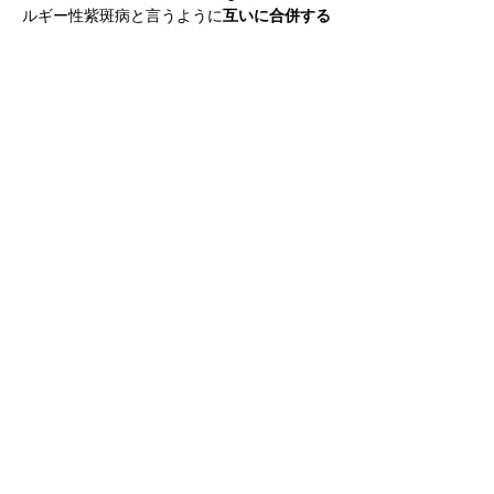
ルギー性紫斑病と言うように
互いに合併する
率が高い
こと、さらに
急性上気道炎や急性扁
桃炎による発症や増悪
がしばしば認められる
ことが挙げられます。
当科の教授である髙原は扁桃病巣疾患診療の
手引き2023作成委員会の委員長を務めてい
る。
http://www.jssp.umin.jp/common/pdf/guide_t
xt.pdf
Previous
Next
北海道旭川市緑が丘東２条１丁目１番１号
TEL:
0166-68-2554
FAX:0166-68-2559
同門会の皆様へ