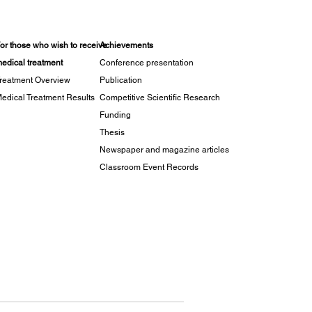
or those who wish to receive
Achievements
edical treatment
Conference presentation
reatment Overview
Publication
edical Treatment Results
Competitive Scientific Research
Funding
Thesis
Newspaper and magazine articles
Classroom Event Records