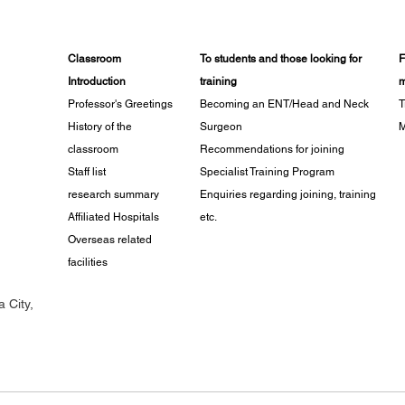
Classroom
To students and those looking for
F
Introduction
training
m
Professor's Greetings
Becoming an ENT/Head and Neck
T
History of the
Surgeon
M
classroom
Recommendations for joining
Staff list
Specialist Training Program
research summary
Enquiries regarding joining, training
Affiliated Hospitals
etc.
Overseas related
facilities
 City,