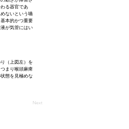
かわる器官であ
込めないという嚥
て基本的かつ重要
唾液が気管にはい
のり（上図左）を
。つまり喉頭麻痺
の状態を見極めな
Next