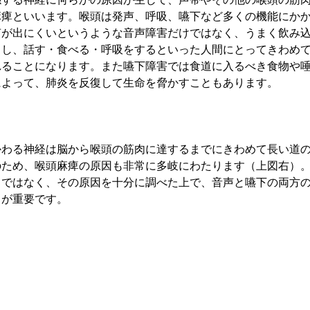
麻痺といいます。喉頭は発声、呼吸、嚥下など多くの機能にか
声が出にくいというような音声障害だけではなく、うまく飲み
こし、話す・食べる・呼吸をするといった人間にとってきわめ
れることになります。また嚥下障害では食道に入るべき食物や
によって、肺炎を反復して生命を脅かすこともあります。
かわる神経は脳から喉頭の筋肉に達するまでにきわめて長い道
のため、喉頭麻痺の原因も非常に多岐にわたります（上図右）
名ではなく、その原因を十分に調べた上で、音声と嚥下の両方
とが重要です。