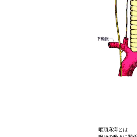
喉頭麻痺とは
喉頭の動きに関