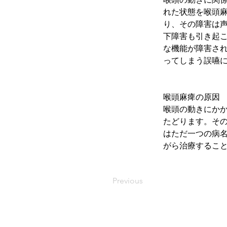
れた状態を喉頭
り、その障害は
下障害も引き起
な機能が障害さ
ってしまう誤嚥
喉頭麻痺の原因
喉頭の動きにか
たどります。そ
はただ一つの病
がら治療するこ
Previous